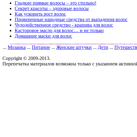
Гладкие прямые волосы – это стильно!
Секрет красоты – здоровые волосы
Как ускорить рост волос
Проверенные народные средства от выпадения волос
Чудодейственное средство - крапива для волос
Касторовое масло для волос… и не только
Домашние маски для волос
...
Мозаика
...
Питание
...
Женские штучки
...
Дети
...
Путешест
Copyright © 2009-2013.
Перепечатка материалов возможна только с указанием активно