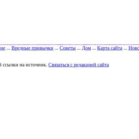
вие
...
Вредные привычки
...
Советы
...
Дом
...
Карта сайта
...
Ново
й ссылки на источник.
Связаться с редакцией сайта