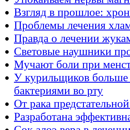
Взгляд в прошлое: хрон
Проблемы лечения хла
Правда о лечении жука
Световые наушники про
Мучают боли при менс
У курильщиков больше 
бактериями во рту
От рака предстательно
Разработана эффективна
Сок алоэ вера в лечении