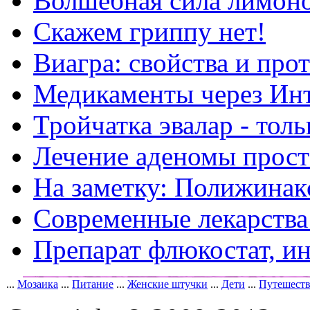
Волшебная сила лимон
Скажем гриппу нет!
Виагра: свойства и про
Медикаменты через Ин
Тройчатка эвалар - тол
Лечение аденомы прос
На заметку: Полижинак
Современные лекарства
Препарат флюкостат, и
...
Мозаика
...
Питание
...
Женские штучки
...
Дети
...
Путешест