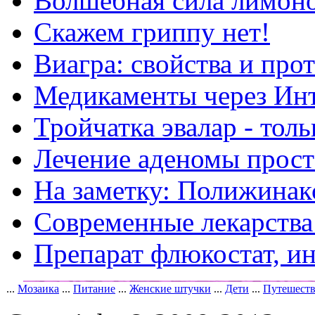
Волшебная сила лимон
Скажем гриппу нет!
Виагра: свойства и про
Медикаменты через Ин
Тройчатка эвалар - тол
Лечение аденомы прос
На заметку: Полижинак
Современные лекарства
Препарат флюкостат, и
...
Мозаика
...
Питание
...
Женские штучки
...
Дети
...
Путешест