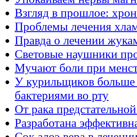
Взгляд в прошлое: хрон
Проблемы лечения хла
Правда о лечении жука
Световые наушники про
Мучают боли при менс
У курильщиков больше 
бактериями во рту
От рака предстательно
Разработана эффективна
Сок алоэ вера в лечении