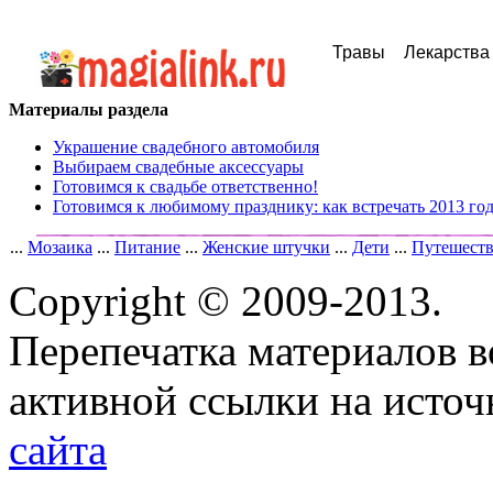
Травы
Лекарства
Материалы раздела
Украшение свадебного автомобиля
Выбираем свадебные аксессуары
Готовимся к свадьбе ответственно!
Готовимся к любимому празднику: как встречать 2013 го
...
Мозаика
...
Питание
...
Женские штучки
...
Дети
...
Путешест
Copyright © 2009-2013.
Перепечатка материалов в
активной ссылки на исто
сайта