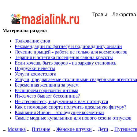
Травы
Лекарства
Материалы раздела
Толкование снов
Рекомендации по фитнесу и бодибилдингу онлайн
Лечение прыщей - работа не только для косметологов
Терапия и эстетика посещения салона красоты
Если хочешь быть здоров - на зарядку становись
Подружки невесты
Услуги косметолога
Услуги, предлагаемые столичными свадебными агентств
Беременная женщина за рулем
Расширяем горизонты интима
Из-за чего бывает бессонница?
Не стесняйтесь, и мужчины к вам потянутся
Как с помощью спорта получить идеальную фигуру?
Компания Эйвон – это будущее косметики
Самые модные купальники для нового сезона отпусков
...
Мозаика
...
Питание
...
Женские штучки
...
Дети
...
Путешест