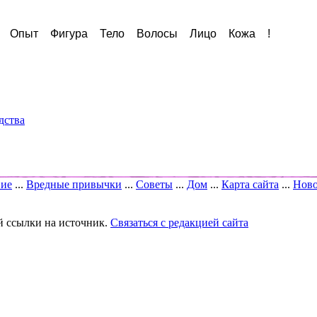
Опыт
Фигура
Тело
Волосы
Лицо
Кожа
!
дства
вие
...
Вредные привычки
...
Советы
...
Дом
...
Карта сайта
...
Ново
й ссылки на источник.
Связаться с редакцией сайта