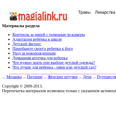
Травы
Лекарства
Материалы раздела
Контроль за няней с помощью ip-камеры
Адаптация ребёнка к школе
Детский фитнес
Приобщите своего ребенка к йоге
Уход за новорожденным
Домашняя аптечка для ребенка
Что нужно знать при выборе детской одежды?
Что лучше для ребенка - няня или детский сад?
...
Мозаика
...
Питание
...
Женские штучки
...
Дети
...
Путешест
Copyright © 2009-2013.
Перепечатка материалов возможна только с указанием активно