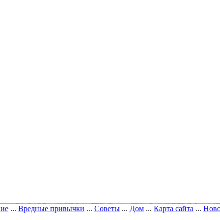
вие
...
Вредные привычки
...
Советы
...
Дом
...
Карта сайта
...
Ново