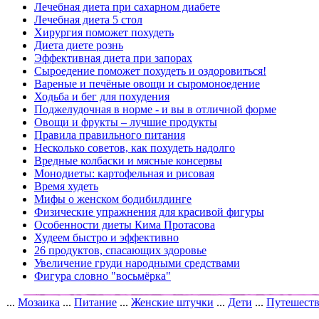
Лечебная диета при сахарном диабете
Лечебная диета 5 стол
Хирургия поможет похудеть
Диета диете рознь
Эффективная диета при запорах
Сыроедение поможет похудеть и оздоровиться!
Вареные и печёные овощи и сыромоноедение
Ходьба и бег для похудения
Поджелудочная в норме - и вы в отличной форме
Овощи и фрукты – лучшие продукты
Правила правильного питания
Несколько советов, как похудеть надолго
Вредные колбаски и мясные консервы
Монодиеты: картофельная и рисовая
Время худеть
Мифы о женском бодибилдинге
Физические упражнения для красивой фигуры
Особенности диеты Кима Протасова
Худеем быстро и эффективно
26 продуктов, спасающих здоровье
Увеличение груди народными средствами
Фигура словно "восьмёрка"
...
Мозаика
...
Питание
...
Женские штучки
...
Дети
...
Путешест