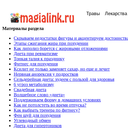
Травы
Лекарства
Материалы раздела
Скрываем недостатки фигуры и акцентируем достоинств
Этапы сжигания жира при похудении
Как липолиз борется с жировыми отложениями
Диета при ревматизме
Тонкая талия к празднику
Фитнес для похудения
Ксилит не только заменяет сахар, но еще и лечит
Нервная анорексия у подростков
Сельдерейная диета: худеем с пользой для здоровья
6 угроз метаболизму
Свадебная диета
Волшебное слово «диета»
Поддерживаем форму в домашних условиях
Как не потолстеть во время отпуска?
Как выбрать тренера по фитнесу?
Фен шуй для похудения
Углеводный обмен
Диета для гипертоников