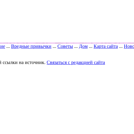
вие
...
Вредные привычки
...
Советы
...
Дом
...
Карта сайта
...
Ново
й ссылки на источник.
Связаться с редакцией сайта