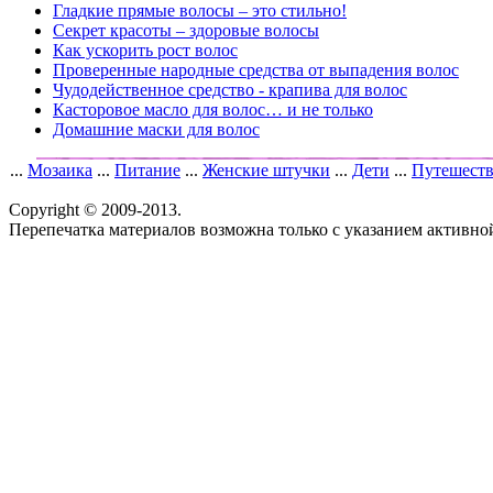
Гладкие прямые волосы – это стильно!
Секрет красоты – здоровые волосы
Как ускорить рост волос
Проверенные народные средства от выпадения волос
Чудодейственное средство - крапива для волос
Касторовое масло для волос… и не только
Домашние маски для волос
...
Мозаика
...
Питание
...
Женские штучки
...
Дети
...
Путешест
Copyright © 2009-2013.
Перепечатка материалов возможна только с указанием активно