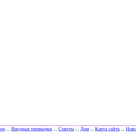
вие
...
Вредные привычки
...
Советы
...
Дом
...
Карта сайта
...
Ново