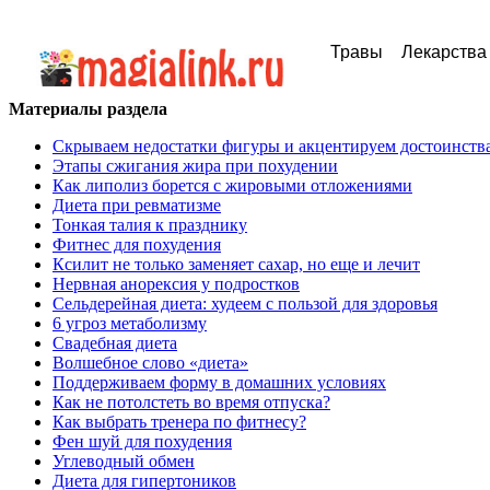
Травы
Лекарства
Материалы раздела
Скрываем недостатки фигуры и акцентируем достоинств
Этапы сжигания жира при похудении
Как липолиз борется с жировыми отложениями
Диета при ревматизме
Тонкая талия к празднику
Фитнес для похудения
Ксилит не только заменяет сахар, но еще и лечит
Нервная анорексия у подростков
Сельдерейная диета: худеем с пользой для здоровья
6 угроз метаболизму
Свадебная диета
Волшебное слово «диета»
Поддерживаем форму в домашних условиях
Как не потолстеть во время отпуска?
Как выбрать тренера по фитнесу?
Фен шуй для похудения
Углеводный обмен
Диета для гипертоников